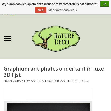
Wij slaan cookies op om onze website te verbeteren. Is dat akkoord?
Ja
Nee
Meer over cookies »
0 Artikelen - €0,00
Home
Over ons
Workshop
Nieuw
Graphium antiphates onderkant in luxe
3D lijst
Sieraden
HOME
/
GRAPHIUM ANTIPHATES ONDERKANT IN LUXE 3D LIJST
Vlinders
Insecten