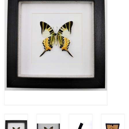
Prepareerbenodigdheden
Lijsten & Stolpen
Schedels & skeletten
Huiden & vachten
Opgezette dieren
Schelpen
Hout decoratie
Hoorns & Geweien