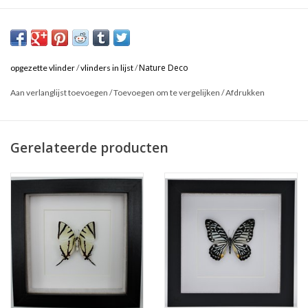
* Formaat lijst: 17 x 17cm
* Kan zowel hangend als staand gebruikt worden.
Nature Deco
opgezette vlinder
/
vlinders in lijst
/
Dit is een natuurproduct, het geleverde product kan afwijken van
Aan verlanglijst toevoegen
/
Toevoegen om te vergelijken
/
Afdrukken
de foto.
Gerelateerde producten