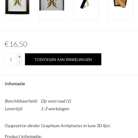
Overige naturalia
Hars Naturalia
€16,50
Pokémon
+
TOEVOEGEN AAN WINKELWAGEN
-
Informatie
Beschikbaarheid:
Op voorraad
(1)
Levertijd:
1-3 werkdagen
Opgezette vlinder Graphium Antiphates in luxe 3D lijst.
Product informatie: