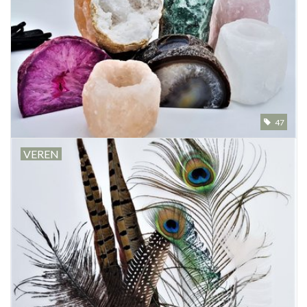
Prepareerbenodigdheden
Lijsten & Stolpen
Schedels & skeletten
47
Huiden & vachten
VEREN
Opgezette dieren
Schelpen
Hout decoratie
Hoorns & Geweien