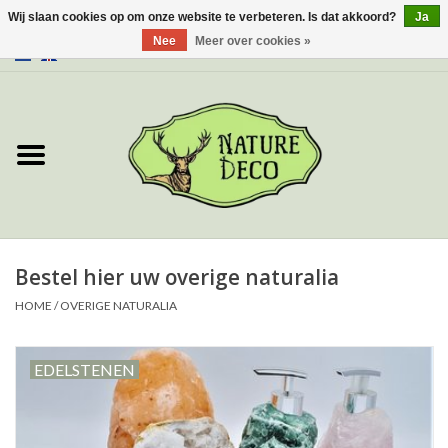
Wij slaan cookies op om onze website te verbeteren. Is dat akkoord?
Ja
Nee
Meer over cookies »
0 Artikelen - €0,00
Home
Over ons
Workshop
Nieuw
Bestel hier uw overige naturalia
HOME
/
OVERIGE NATURALIA
Sieraden
EDELSTENEN
Vlinders
Insecten