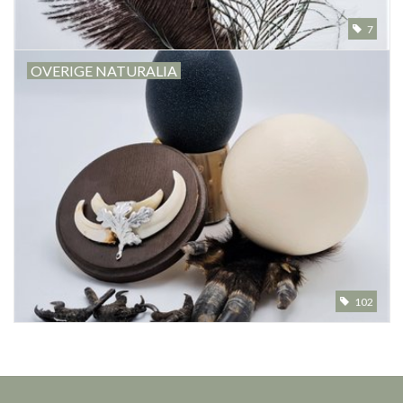
7
Overige naturalia
OVERIGE NATURALIA
Hars Naturalia
Pokémon
102