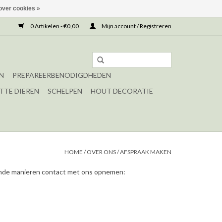
over cookies »
0 Artikelen - €0,00
Mijn account / Registreren
N
PREPAREERBENODIGDHEDEN
TTE DIEREN
SCHELPEN
HOUT DECORATIE
HOME
/
OVER ONS
/
AFSPRAAK MAKEN
lende manieren contact met ons opnemen: