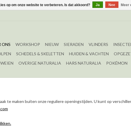
kies op om onze website te verbeteren. Is dat akkoord?
Ja
Nee
Meer 
 ONS
WORKSHOP
NIEUW
SIERADEN
VLINDERS
INSECTE
OLPEN
SCHEDELS & SKELETTEN
HUIDEN & VACHTEN
OPGEZE
EWEIEN
OVERIGE NATURALIA
HARS NATURALIA
POKÉMON
aak te maken buiten onze reguliere openingstijden. U kunt op verschil
.com
likken.