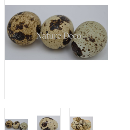
Prepareerbenodigdheden
Lijsten & Stolpen
Schedels & skeletten
Huiden & vachten
Opgezette dieren
Schelpen
Hout decoratie
Hoorns & Geweien