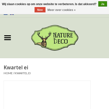
Wij slaan cookies op om onze website te verbeteren. Is dat akkoord?
Ja
Nee
Meer over cookies »
0 Artikelen - €0,00
Home
Over ons
Workshop
Nieuw
Kwartel ei
HOME
/
KWARTEL EI
Sieraden
Vlinders
Insecten