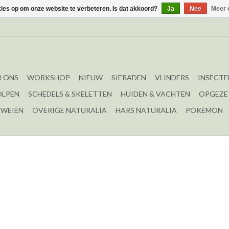
kies op om onze website te verbeteren. Is dat akkoord?
Ja
Nee
Meer 
 ONS
WORKSHOP
NIEUW
SIERADEN
VLINDERS
INSECTE
OLPEN
SCHEDELS & SKELETTEN
HUIDEN & VACHTEN
OPGEZE
EWEIEN
OVERIGE NATURALIA
HARS NATURALIA
POKÉMON