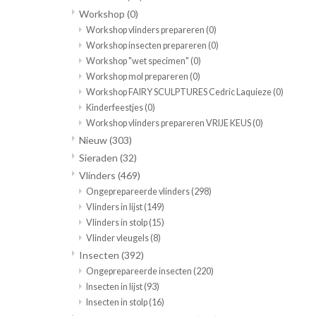
Workshop
(0)
Workshop vlinders prepareren
(0)
Workshop insecten prepareren
(0)
Workshop "wet specimen"
(0)
Workshop mol prepareren
(0)
Workshop FAIRY SCULPTURES Cedric Laquieze
(0)
Kinderfeestjes
(0)
Workshop vlinders prepareren VRIJE KEUS
(0)
Nieuw
(303)
Sieraden
(32)
Vlinders
(469)
Ongeprepareerde vlinders
(298)
Vlinders in lijst
(149)
Vlinders in stolp
(15)
Vlinder vleugels
(8)
Insecten
(392)
Ongeprepareerde insecten
(220)
Insecten in lijst
(93)
Insecten in stolp
(16)