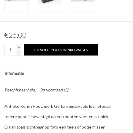
Overige naturalia
Hars Naturalia
€25,00
Pokémon
+
TOEVOEGEN AAN WINKELWAGEN
-
Informatie
Beschikbaarheid:
Op voorraad
(3)
Antieke Konijn Poot, merk Gerka gemaakt als lesmateriaal
Iedere poot is bevestigd op een houten voet en is uniek
Er kan zoals zichtbaar op foto een teen of botje missen