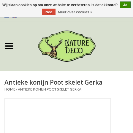
Wij slaan cookies op om onze website te verbeteren. Is dat akkoord?
Ja
Nee
Meer over cookies »
0 Artikelen - €0,00
Home
Over ons
Workshop
Nieuw
Antieke konijn Poot skelet Gerka
HOME
/
ANTIEKE KONIJN POOT SKELET GERKA
Sieraden
Vlinders
Insecten