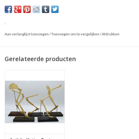
Aantal: 1
* Dit is een natuurproduct, het geleverde product kan afwijken van
.
de foto
Aan verlanglijst toevoegen
/
Toevoegen om te vergelijken
/
Afdrukken
Gerelateerde producten