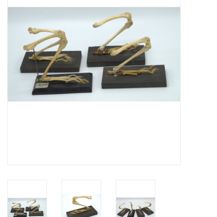
Prepareerbenodigdheden
Lijsten & Stolpen
Schedels & skeletten
Huiden & vachten
Opgezette dieren
Schelpen
Hout decoratie
Hoorns & Geweien