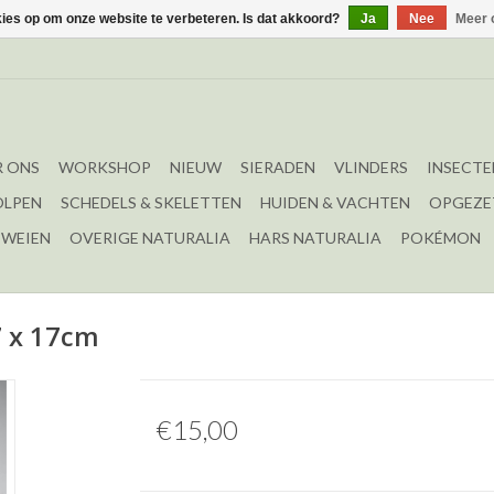
kies op om onze website te verbeteren. Is dat akkoord?
Ja
Nee
Meer 
 ONS
WORKSHOP
NIEUW
SIERADEN
VLINDERS
INSECTE
OLPEN
SCHEDELS & SKELETTEN
HUIDEN & VACHTEN
OPGEZE
EWEIEN
OVERIGE NATURALIA
HARS NATURALIA
POKÉMON
17 x 17cm
€15,00