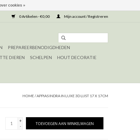
over cookies »
0 Artikelen - €0,00
Mijn account / Registreren
N
PREPAREERBENODIGDHEDEN
TTE DIEREN
SCHELPEN
HOUT DECORATIE
HOME
/
APPIAS INDRA IN LUXE 3D LIJST 17 X 17CM
+
TOEVOEGEN AAN WINKELWAGEN
-