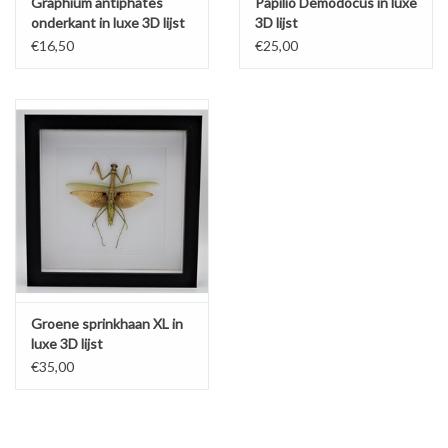
Graphium antiphates
Papilio Demodocus in luxe
onderkant in luxe 3D lijst
3D lijst
€16,50
€25,00
Groene sprinkhaan XL in
luxe 3D lijst
€35,00