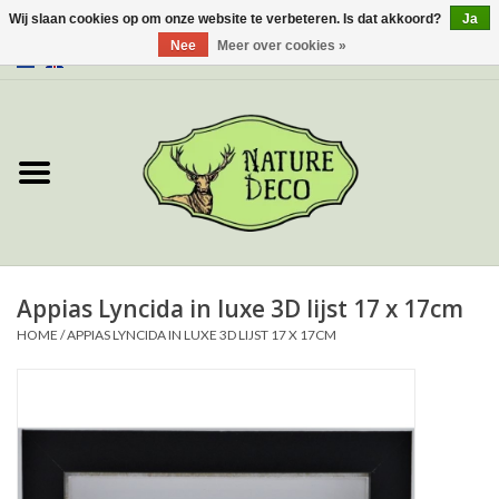
Wij slaan cookies op om onze website te verbeteren. Is dat akkoord?
Ja
Nee
Meer over cookies »
0 Artikelen - €0,00
Home
Over ons
Workshop
Nieuw
Appias Lyncida in luxe 3D lijst 17 x 17cm
HOME
/
APPIAS LYNCIDA IN LUXE 3D LIJST 17 X 17CM
Sieraden
Vlinders
Insecten