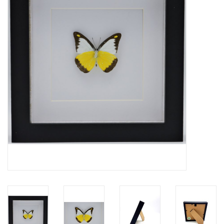
Prepareerbenodigdheden
Lijsten & Stolpen
Schedels & skeletten
Huiden & vachten
Opgezette dieren
Schelpen
Hout decoratie
Hoorns & Geweien