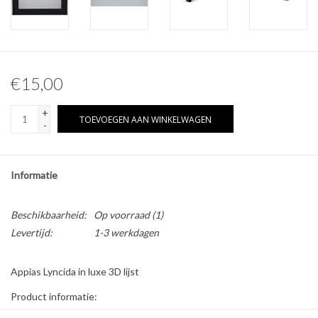
Overige naturalia
Hars Naturalia
€15,00
Pokémon
+
TOEVOEGEN AAN WINKELWAGEN
-
Informatie
Beschikbaarheid:
Op voorraad
(1)
Levertijd:
1-3 werkdagen
Appias Lyncida in luxe 3D lijst
Product informatie:
* Formaat lijst: 17 x 17 cm