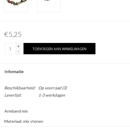
Overige naturalia
Hars Naturalia
€5,25
Pokémon
+
TOEVOEGEN AAN WINKELWAGEN
-
Informatie
Beschikbaarheid:
Op voorraad
(3)
Levertijd:
1-3 werkdagen
Armband mix
Materiaal: mix stenen
Eigenschappen die mensen met deze steen associëren: