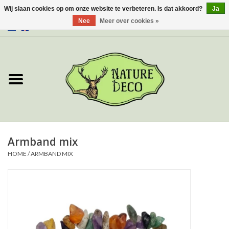
Wij slaan cookies op om onze website te verbeteren. Is dat akkoord?
Ja
Nee
Meer over cookies »
0 Artikelen - €0,00
Home
Over ons
Workshop
Nieuw
Armband mix
HOME
/
ARMBAND MIX
Sieraden
Vlinders
Insecten