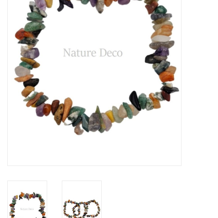
Prepareerbenodigdheden
Lijsten & Stolpen
Schedels & skeletten
Huiden & vachten
Opgezette dieren
Schelpen
Hout decoratie
Hoorns & Geweien