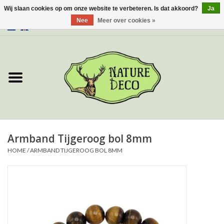
Wij slaan cookies op om onze website te verbeteren. Is dat akkoord?
Ja
Nee
Meer over cookies »
0 Artikelen - €0,00
Home
Over ons
Workshop
Nieuw
Armband Tijgeroog bol 8mm
HOME
/
ARMBAND TIJGEROOG BOL 8MM
Sieraden
Vlinders
Insecten