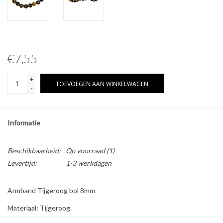
Overige naturalia
Hars Naturalia
€7,55
Pokémon
+
TOEVOEGEN AAN WINKELWAGEN
-
Informatie
Beschikbaarheid:
Op voorraad
(1)
Levertijd:
1-3 werkdagen
Armband Tijgeroog bol 8mm
Materiaal: Tijgeroog
Eigenschappen die mensen met deze steen associëren: Stimuleert