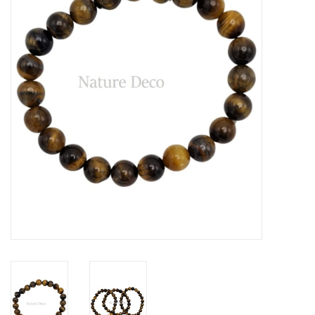
Prepareerbenodigdheden
Lijsten & Stolpen
Schedels & skeletten
Huiden & vachten
Opgezette dieren
Schelpen
Hout decoratie
Hoorns & Geweien