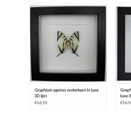
Graphium agetes onderkant in luxe 3D lijst.
Graphi
17 x 17cm
TOEVOEGEN AAN WINKELWAGEN
Graphium agetes onderkant in luxe
Graph
3D lijst
luxe 3
€16,50
€16,5