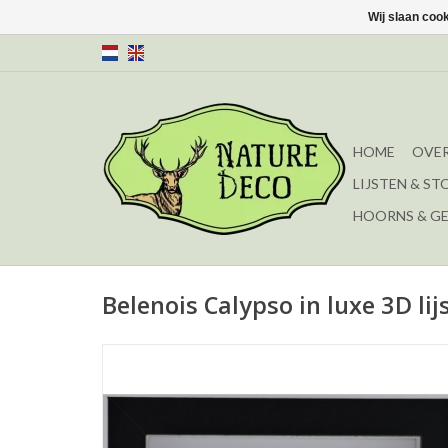
Wij slaan coo
HOME
OVER
LIJSTEN & ST
HOORNS & G
Belenois Calypso in luxe 3D li