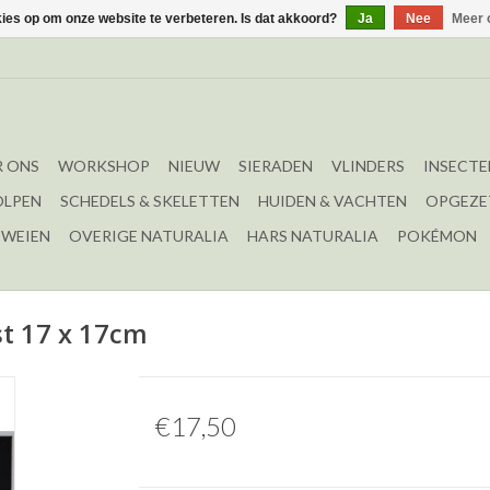
kies op om onze website te verbeteren. Is dat akkoord?
Ja
Nee
Meer 
 ONS
WORKSHOP
NIEUW
SIERADEN
VLINDERS
INSECTE
OLPEN
SCHEDELS & SKELETTEN
HUIDEN & VACHTEN
OPGEZE
EWEIEN
OVERIGE NATURALIA
HARS NATURALIA
POKÉMON
jst 17 x 17cm
€17,50