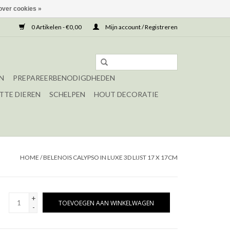
over cookies »
0 Artikelen - €0,00
Mijn account / Registreren
N
PREPAREERBENODIGDHEDEN
TTE DIEREN
SCHELPEN
HOUT DECORATIE
HOME
/
BELENOIS CALYPSO IN LUXE 3D LIJST 17 X 17CM
+
TOEVOEGEN AAN WINKELWAGEN
-