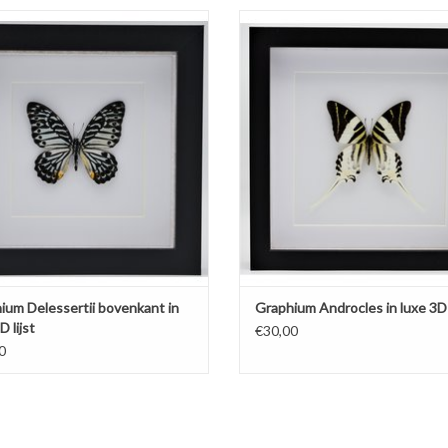
um Delessertii bovenkant in luxe 3D
Graphium Androcles in luxe 3D lijs
lijst 17 x 17cm
22cm
TOEVOEGEN AAN WINKELWA
ium Delessertii bovenkant in
Graphium Androcles in luxe 3D l
D lijst
€30,00
0