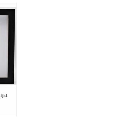
t 22 x
GEN
ijst