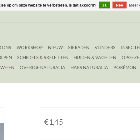
kies op om onze website te verbeteren. Is dat akkoord?
Ja
Nee
Meer 
 ONS
WORKSHOP
NIEUW
SIERADEN
VLINDERS
INSECTE
OLPEN
SCHEDELS & SKELETTEN
HUIDEN & VACHTEN
OPGEZE
EWEIEN
OVERIGE NATURALIA
HARS NATURALIA
POKÉMON
€1,45