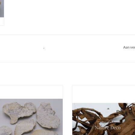
.
Aan ver
nbankje paddenstoel Whitewash S
Schors-hout Gedroogde decorati
EVOEGEN AAN WINKELWAGEN
TOEVOEGEN AAN WINKELWA