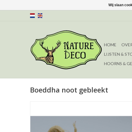
Wij slaan coo
HOME
OVER
LIJSTEN & ST
HOORNS & G
Boeddha noot gebleekt