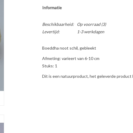
Informatie
Beschikbaarheid:
Op voorraad
(3)
Levertijd:
1-3 werkdagen
Boeddha noot schil, gebleekt
Afmeting: varieert van 6-10 cm
Stuks: 1
Dit is een natuurproduct, het geleverde product 