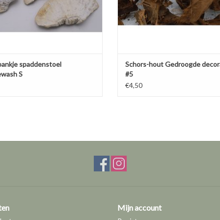
bankje spaddenstoel
Schors-hout Gedroogde decor
ewash S
#5
€4,50
ten
Mijn account