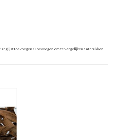
langlijst toevoegen
/
Toevoegen om te vergelijken
/
Afdrukken
e #5
GEN