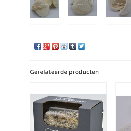
Gerelateerde producten
Doosje rendiermos naturel 50gram
Elve
TOEVOEGEN AAN WINKELWAGEN
TO