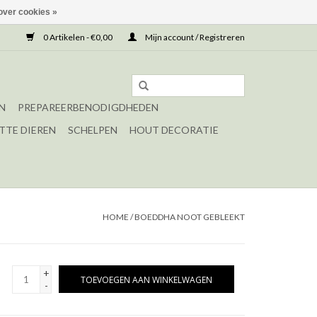
over cookies »
0 Artikelen - €0,00
Mijn account / Registreren
N
PREPAREERBENODIGDHEDEN
TTE DIEREN
SCHELPEN
HOUT DECORATIE
HOME
/
BOEDDHA NOOT GEBLEEKT
+
TOEVOEGEN AAN WINKELWAGEN
-