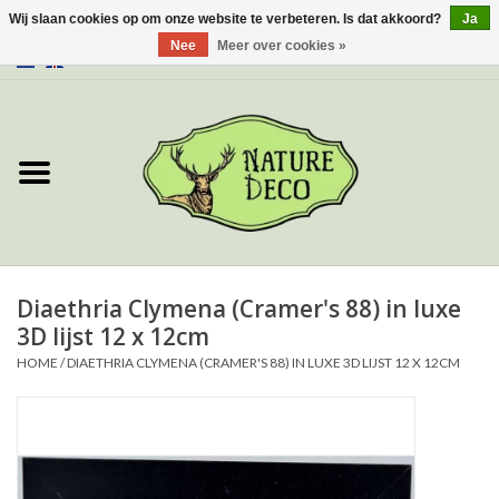
Wij slaan cookies op om onze website te verbeteren. Is dat akkoord?
Ja
Nee
Meer over cookies »
0 Artikelen - €0,00
Home
Over ons
Workshop
Nieuw
Diaethria Clymena (Cramer's 88) in luxe
3D lijst 12 x 12cm
Sieraden
HOME
/
DIAETHRIA CLYMENA (CRAMER'S 88) IN LUXE 3D LIJST 12 X 12CM
Vlinders
Insecten