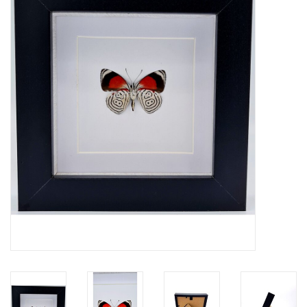
Prepareerbenodigdheden
Lijsten & Stolpen
Schedels & skeletten
Huiden & vachten
Opgezette dieren
Schelpen
Hout decoratie
Hoorns & Geweien