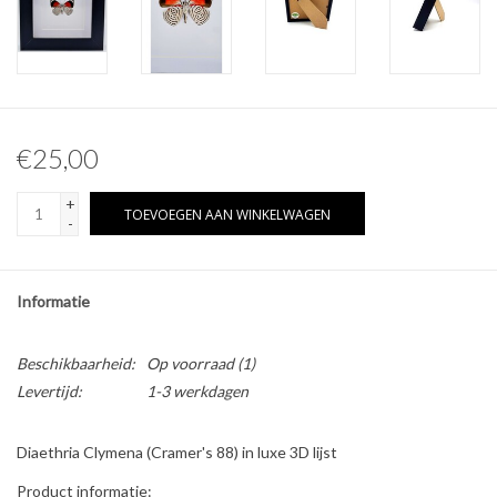
Overige naturalia
Hars Naturalia
€25,00
Pokémon
+
TOEVOEGEN AAN WINKELWAGEN
-
Informatie
Beschikbaarheid:
Op voorraad
(1)
Levertijd:
1-3 werkdagen
Diaethria Clymena (Cramer's 88) in luxe 3D lijst
Product informatie: