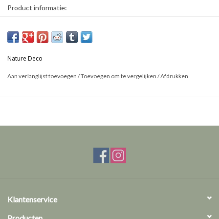
Product informatie:
* Formaat lijst: 22 x 22 cm
* Kan zowel hangend als staand gebruikt worden
Dit is een natuurproduct, het geleverde product kan afwijken van
Nature Deco
de foto.
Aan verlanglijst toevoegen
/
Toevoegen om te vergelijken
/
Afdrukken
Klantenservice
Producten