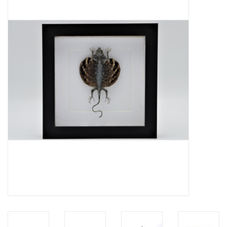
Prepareerbenodigdheden
Lijsten & Stolpen
Schedels & skeletten
Huiden & vachten
Opgezette dieren
Schelpen
Hout decoratie
Hoorns & Geweien