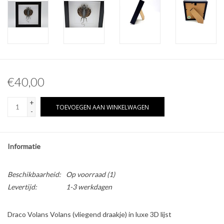
Overige naturalia
Hars Naturalia
Pokémon
€40,00
+
TOEVOEGEN AAN WINKELWAGEN
-
Informatie
Beschikbaarheid:
Op voorraad
(1)
Levertijd:
1-3 werkdagen
Draco Volans Volans (vliegend draakje) in luxe 3D lijst