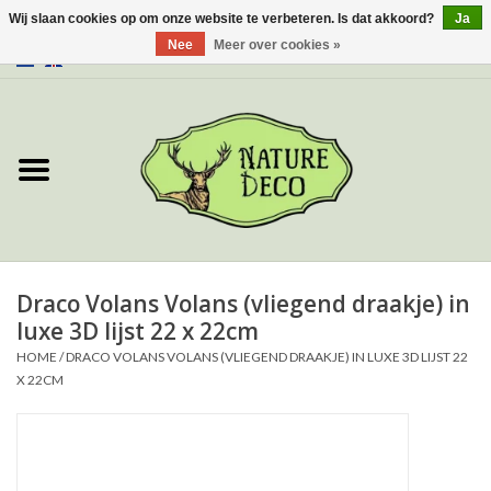
Wij slaan cookies op om onze website te verbeteren. Is dat akkoord?
Ja
Nee
Meer over cookies »
0 Artikelen - €0,00
Home
Over ons
Workshop
Nieuw
Draco Volans Volans (vliegend draakje) in
luxe 3D lijst 22 x 22cm
Sieraden
HOME
/
DRACO VOLANS VOLANS (VLIEGEND DRAAKJE) IN LUXE 3D LIJST 22
X 22CM
Vlinders
Insecten