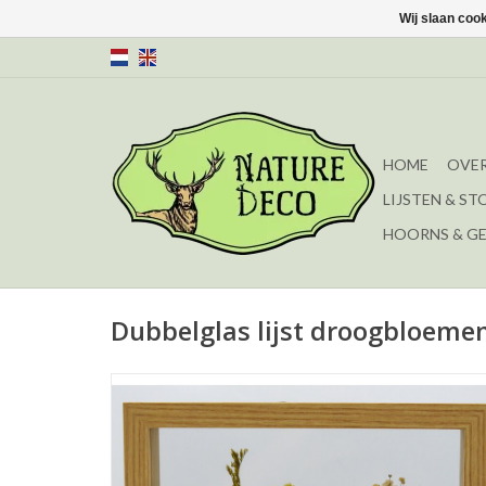
Wij slaan coo
HOME
OVER
LIJSTEN & ST
HOORNS & G
Dubbelglas lijst droogbloeme