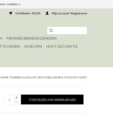
over cookies »
0 Artikelen - €0,00
Mijn account / Registreren
N
PREPAREERBENODIGDHEDEN
TTE DIEREN
SCHELPEN
HOUT DECORATIE
HOME
/
DUBBELGLAS LIJST DROOGBLOEMEN 27X22CM "GEEL"
+
TOEVOEGEN AAN WINKELWAGEN
-