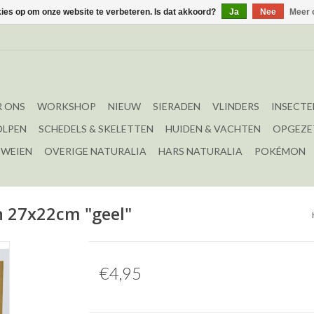
kies op om onze website te verbeteren. Is dat akkoord?
Ja
Nee
Meer 
 ONS
WORKSHOP
NIEUW
SIERADEN
VLINDERS
INSECTE
OLPEN
SCHEDELS & SKELETTEN
HUIDEN & VACHTEN
OPGEZE
EWEIEN
OVERIGE NATURALIA
HARS NATURALIA
POKÉMON
n 27x22cm "geel"
€4,95