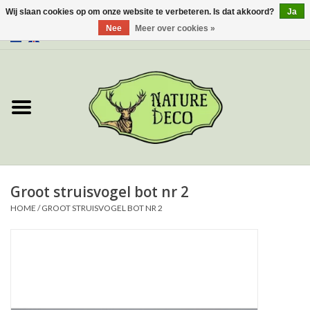
Wij slaan cookies op om onze website te verbeteren. Is dat akkoord?
Ja
Nee
Meer over cookies »
0 Artikelen - €0,00
Home
Over ons
Workshop
Nieuw
Groot struisvogel bot nr 2
HOME
/
GROOT STRUISVOGEL BOT NR 2
Sieraden
Vlinders
Insecten