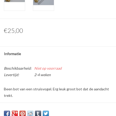
Overige naturalia
Hars Naturalia
€25,00
Pokémon
Informatie
Beschikbaarheid:
Niet op voorraad
Levertijd:
2-4 weken
Been bot van een struisvogel. Erg leuk groot bot dat de aandacht
trekt.
* Dit is een natuurproduct, het geleverde product kan afwijken van
de foto.