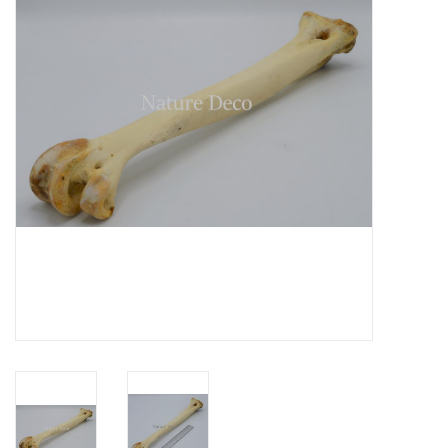
Prepareerbenodigdheden
Lijsten & Stolpen
Schedels & skeletten
Huiden & vachten
Opgezette dieren
Schelpen
Hout decoratie
Hoorns & Geweien