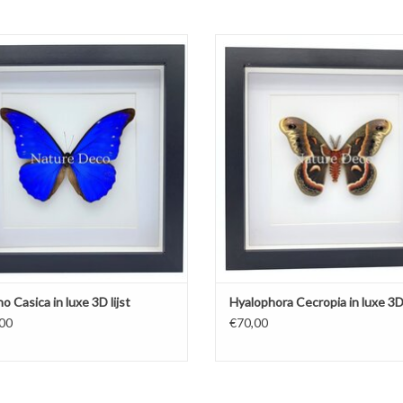
o Casica in luxe 3D lijst 22 x 22 cm
Hyalophora Cecropia in luxe 3D lijst 
cm
TOEVOEGEN AAN WINKELWA
 Casica in luxe 3D lijst
Hyalophora Cecropia in luxe 3D 
00
€70,00