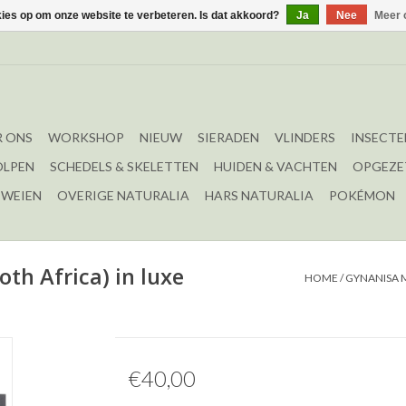
kies op om onze website te verbeteren. Is dat akkoord?
Ja
Nee
Meer 
 ONS
WORKSHOP
NIEUW
SIERADEN
VLINDERS
INSECTE
OLPEN
SCHEDELS & SKELETTEN
HUIDEN & VACHTEN
OPGEZE
EWEIEN
OVERIGE NATURALIA
HARS NATURALIA
POKÉMON
th Africa) in luxe
HOME
/
GYNANISA M
€40,00