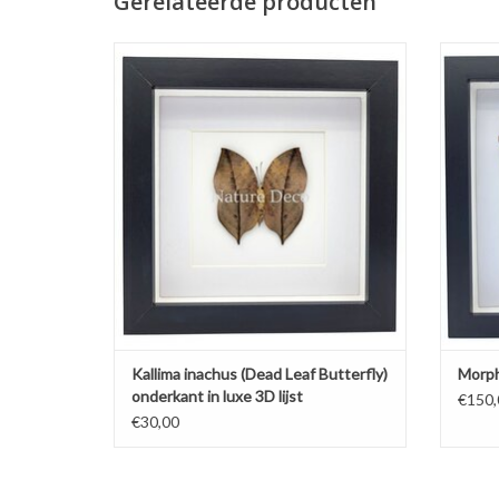
Gerelateerde producten
Kallima inachus (Dead Leaf Butterfly)
Morph
onderkant in luxe 3D lijst 17 x 17 cm
TOEVOEGEN AAN WINKELWAGEN
Kallima inachus (Dead Leaf Butterfly)
Morpho
onderkant in luxe 3D lijst
€150,
€30,00