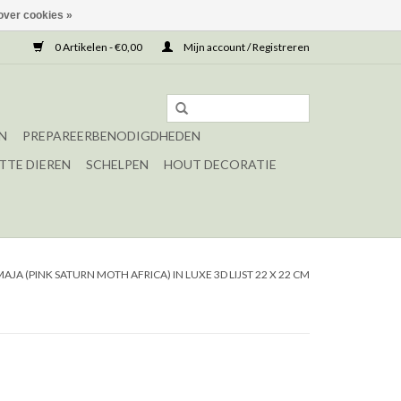
over cookies »
0 Artikelen - €0,00
Mijn account / Registreren
N
PREPAREERBENODIGDHEDEN
TTE DIEREN
SCHELPEN
HOUT DECORATIE
AJA (PINK SATURN MOTH AFRICA) IN LUXE 3D LIJST 22 X 22 CM