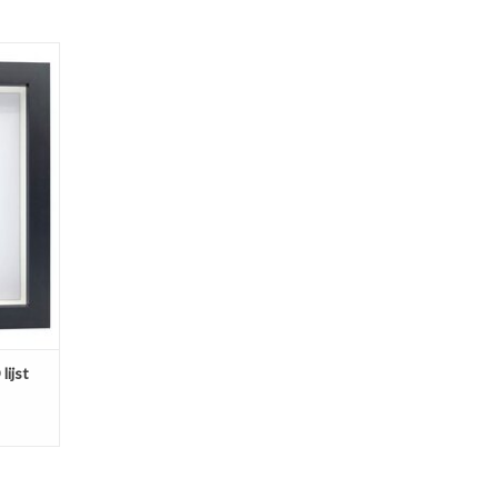
22 x 22
GEN
lijst