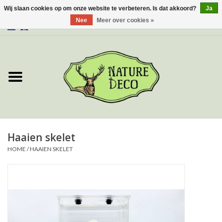
Wij slaan cookies op om onze website te verbeteren. Is dat akkoord?
Ja
Nee
Meer over cookies »
0 Artikelen - €0,00
Home
Over ons
Workshop
Nieuw
Haaien skelet
HOME
/
HAAIEN SKELET
Sieraden
Vlinders
Insecten