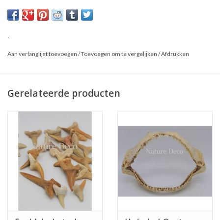
Afmetingen: o
ngeveer 25 cm hoog, 10,5 cm breed en 5,5 cm diep
Materiaal omhulsel: plastic
*Dit is een natuurproduct, het geleverde product kan afwijken van
.
de foto.
Aan verlanglijst toevoegen
/
Toevoegen om te vergelijken
/
Afdrukken
Gerelateerde producten