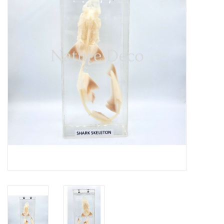
Prepareerbenodigdheden
Lijsten & Stolpen
Schedels & skeletten
Huiden & vachten
Opgezette dieren
Schelpen
Hout decoratie
Hoorns & Geweien