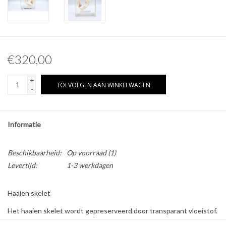
Overige naturalia
Hars Naturalia
€320,00
Pokémon
+
TOEVOEGEN AAN WINKELWAGEN
-
Informatie
Beschikbaarheid:
Op voorraad
(1)
Levertijd:
1-3 werkdagen
Haaien skelet
Het haaien skelet wordt gepreserveerd door transparant vloeistof.