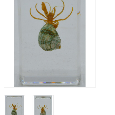
Prepareerbenodigdheden
Lijsten & Stolpen
Schedels & skeletten
Huiden & vachten
Opgezette dieren
Schelpen
Hout decoratie
Hoorns & Geweien