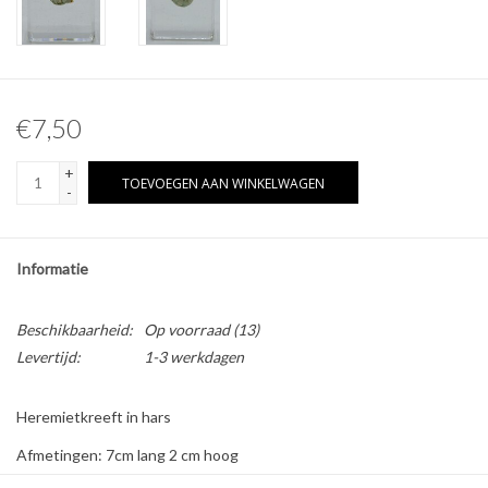
Overige naturalia
Hars Naturalia
€7,50
Pokémon
+
TOEVOEGEN AAN WINKELWAGEN
-
Informatie
Beschikbaarheid:
Op voorraad
(13)
Levertijd:
1-3 werkdagen
Heremietkreeft in hars
Afmetingen: 7cm lang 2 cm hoog