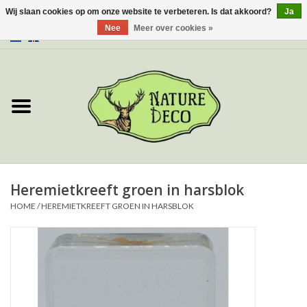
Wij slaan cookies op om onze website te verbeteren. Is dat akkoord?
Ja
Nee
Meer over cookies »
0 Artikelen - €0,00
Home
Over ons
Workshop
Nieuw
Heremietkreeft groen in harsblok
HOME
/
HEREMIETKREEFT GROEN IN HARSBLOK
Sieraden
Vlinders
Insecten