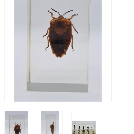
Prepareerbenodigdheden
Lijsten & Stolpen
Schedels & skeletten
Huiden & vachten
Opgezette dieren
Schelpen
Hout decoratie
Hoorns & Geweien