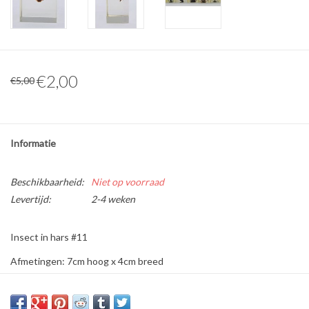
Overige naturalia
Hars Naturalia
€2,00
€5,00
Pokémon
Informatie
Beschikbaarheid:
Niet op voorraad
Levertijd:
2-4 weken
Insect in hars #11
Afmetingen: 7cm hoog x 4cm breed
Dit is een natuurproduct, het geleverde product kan afwijken van
de foto