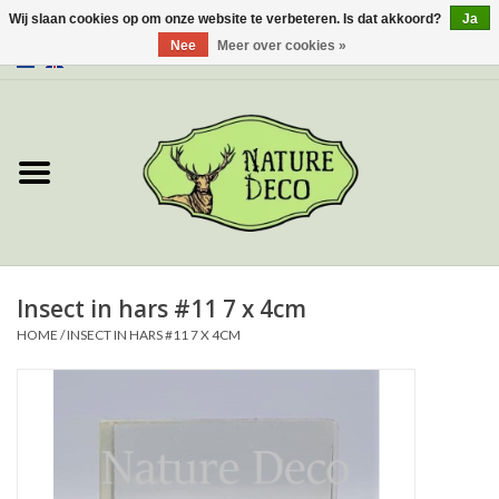
Wij slaan cookies op om onze website te verbeteren. Is dat akkoord?
Ja
Nee
Meer over cookies »
0 Artikelen - €0,00
Home
Over ons
Workshop
Nieuw
Insect in hars #11 7 x 4cm
HOME
/
INSECT IN HARS #11 7 X 4CM
Sieraden
Vlinders
Insecten