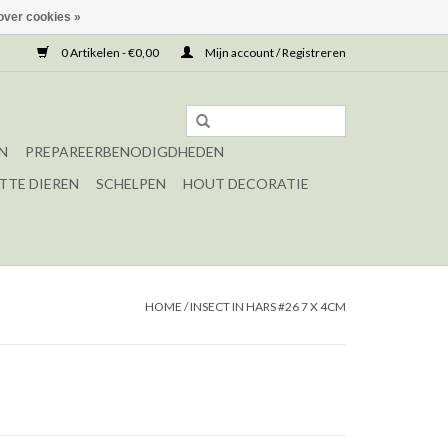
over cookies »
0 Artikelen - €0,00
Mijn account / Registreren
N
PREPAREERBENODIGDHEDEN
TTE DIEREN
SCHELPEN
HOUT DECORATIE
HOME
/
INSECT IN HARS #26 7 X 4CM