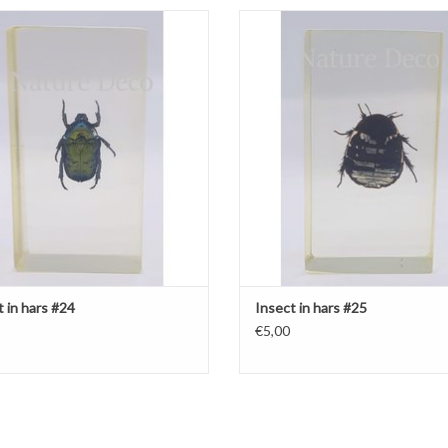
Insect in hars #24 7 x 4cm
Insect in hars #25 7 x 4cm
 in hars #24
Insect in hars #25
€5,00