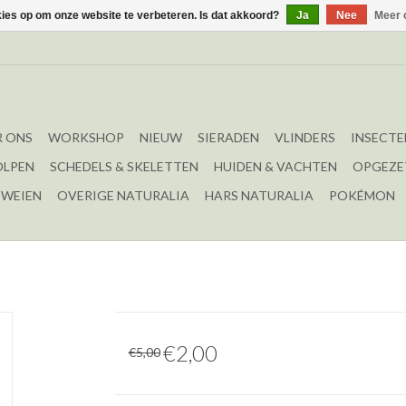
kies op om onze website te verbeteren. Is dat akkoord?
Ja
Nee
Meer 
 ONS
WORKSHOP
NIEUW
SIERADEN
VLINDERS
INSECTE
OLPEN
SCHEDELS & SKELETTEN
HUIDEN & VACHTEN
OPGEZE
EWEIEN
OVERIGE NATURALIA
HARS NATURALIA
POKÉMON
€2,00
€5,00