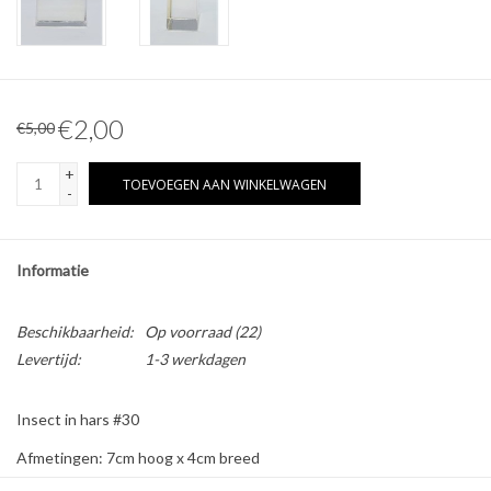
Overige naturalia
Hars Naturalia
€2,00
€5,00
Pokémon
+
TOEVOEGEN AAN WINKELWAGEN
-
Informatie
Beschikbaarheid:
Op voorraad
(22)
Levertijd:
1-3 werkdagen
Insect in hars #30
Afmetingen: 7cm hoog x 4cm breed