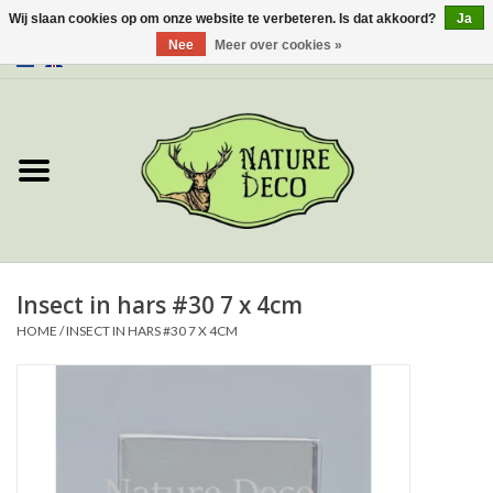
Wij slaan cookies op om onze website te verbeteren. Is dat akkoord?
Ja
Nee
Meer over cookies »
0 Artikelen - €0,00
Home
Over ons
Workshop
Nieuw
Insect in hars #30 7 x 4cm
HOME
/
INSECT IN HARS #30 7 X 4CM
Sieraden
Vlinders
Insecten