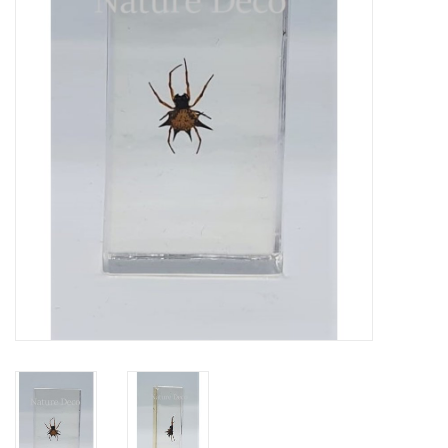
Prepareerbenodigdheden
Lijsten & Stolpen
Schedels & skeletten
Huiden & vachten
Opgezette dieren
Schelpen
Hout decoratie
Hoorns & Geweien