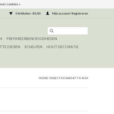
over cookies »
0 Artikelen - €0,00
Mijn account / Registreren
N
PREPAREERBENODIGDHEDEN
TTE DIEREN
SCHELPEN
HOUT DECORATIE
HOME
/
INSECT IN HARS #7 7 X 4CM