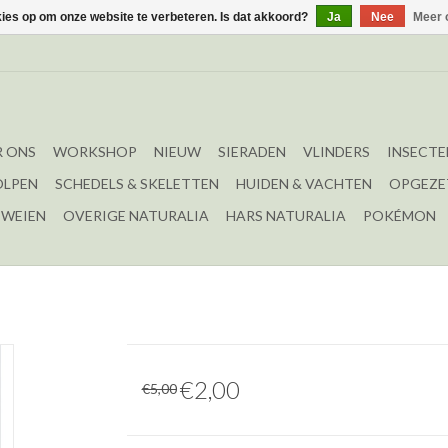
kies op om onze website te verbeteren. Is dat akkoord?
Ja
Nee
Meer 
 ONS
WORKSHOP
NIEUW
SIERADEN
VLINDERS
INSECTE
OLPEN
SCHEDELS & SKELETTEN
HUIDEN & VACHTEN
OPGEZE
EWEIEN
OVERIGE NATURALIA
HARS NATURALIA
POKÉMON
€2,00
€5,00