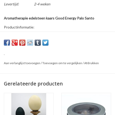
Levertijd:
2-4 weken
Aromatherapie edelsteen kaars Good Energy Palo Santo
Productinformatie:
* Brandtijd: 12 uur
* Inhoud: 70 gram
* Afmetingen: 8 x 8 x 4 cm
.
* Materiaal: Palm- en sojawas met carneool & palo santo
* Merk: Green Tree
Aan verlanglijst toevoegen
/
Toevoegen om te vergelijken
/
Afdrukken
Gerelateerde producten