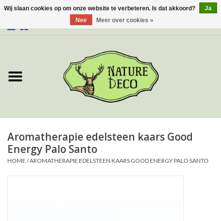
Wij slaan cookies op om onze website te verbeteren. Is dat akkoord?
Ja
Nee
Meer over cookies »
0 Artikelen - €0,00
Home
Over ons
Workshop
Nieuw
Aromatherapie edelsteen kaars Good
Energy Palo Santo
Sieraden
HOME
/
AROMATHERAPIE EDELSTEEN KAARS GOOD ENERGY PALO SANTO
Vlinders
Insecten