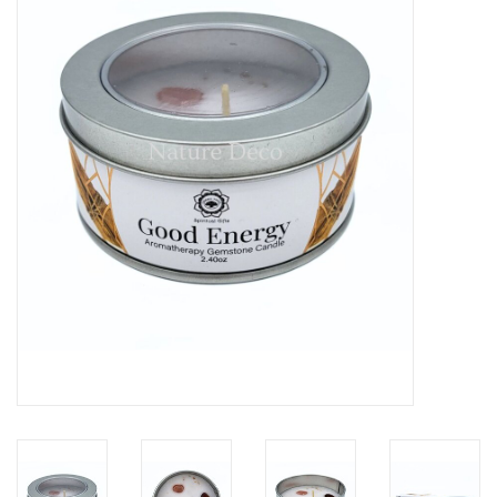
Prepareerbenodigdheden
Lijsten & Stolpen
Schedels & skeletten
Huiden & vachten
Opgezette dieren
Schelpen
Hout decoratie
Hoorns & Geweien