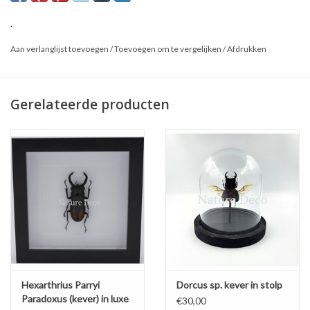
*Dit is een natuurproduct, het geleverde product kan afwijken van
de foto.
.
Aan verlanglijst toevoegen
/
Toevoegen om te vergelijken
/
Afdrukken
Gerelateerde producten
Hexarthrius Parryi
Dorcus sp. kever in stolp
Paradoxus (kever) in luxe
€30,00