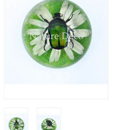
Prepareerbenodigdheden
Lijsten & Stolpen
Schedels & skeletten
Huiden & vachten
Opgezette dieren
Schelpen
Hout decoratie
Hoorns & Geweien