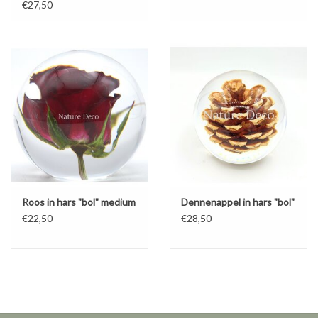
3D lijst
€27,50
Roos in hars "bol" medium
Dennenappel in hars "bol"
€22,50
€28,50