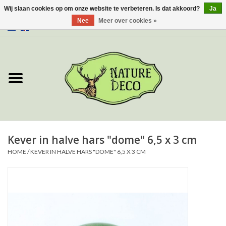
Wij slaan cookies op om onze website te verbeteren. Is dat akkoord?
Ja
Nee
Meer over cookies »
0 Artikelen - €0,00
Home
Over ons
Workshop
Nieuw
Kever in halve hars "dome" 6,5 x 3 cm
HOME
/
KEVER IN HALVE HARS "DOME" 6,5 X 3 CM
Sieraden
Vlinders
Insecten