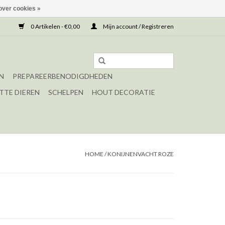
over cookies »
0 Artikelen - €0,00
Mijn account / Registreren
N
PREPAREERBENODIGDHEDEN
TTE DIEREN
SCHELPEN
HOUT DECORATIE
HOME
/
KONIJNENVACHT ROZE