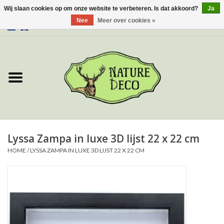
Wij slaan cookies op om onze website te verbeteren. Is dat akkoord?
Ja
Nee
Meer over cookies »
0 Artikelen - €0,00
Home
Over ons
Workshop
Nieuw
Lyssa Zampa in luxe 3D lijst 22 x 22 cm
HOME
/
LYSSA ZAMPA IN LUXE 3D LIJST 22 X 22 CM
Sieraden
Vlinders
Insecten