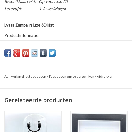
Beschikbaarheid:
Op voorraad
(1)
Levertijd:
1-3 werkdagen
Lyssa Zampa in luxe 3D lijst
Productinformatie:
* Formaat lijst: 22 x 22 cm
* Kan zowel hangend als staand gebruikt worden
Dit is een natuurproduct, het geleverde product kan afwijken van
.
de foto.
Aan verlanglijst toevoegen
/
Toevoegen om te vergelijken
/
Afdrukken
Gerelateerde producten