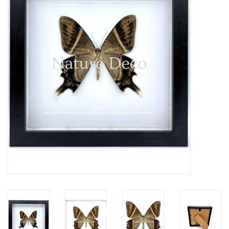
Prepareerbenodigdheden
Lijsten & Stolpen
Schedels & skeletten
Huiden & vachten
Opgezette dieren
Schelpen
Hout decoratie
Hoorns & Geweien