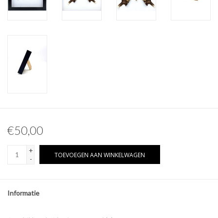
Overige naturalia
Hars Naturalia
Pokémon
€50,00
+
TOEVOEGEN AAN WINKELWAGEN
-
Informatie