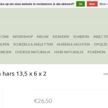
kies op om onze website te verbeteren. Is dat akkoord?
Ja
Nee
Meer 
 ONS
WORKSHOP
NIEUW
SIERADEN
VLINDERS
INSECTE
OLPEN
SCHEDELS & SKELETTEN
HUIDEN & VACHTEN
OPGEZE
EWEIEN
OVERIGE NATURALIA
HARS NATURALIA
POKÉMON
hars 13,5 x 6 x 2
H
€26,50