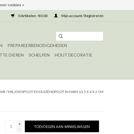
over cookies »
0 Artikelen - €0,00
Mijn account / Registreren
N
PREPAREERBENODIGDHEDEN
TTE DIEREN
SCHELPEN
HOUT DECORATIE
OME
/
MILJOENPOOT EN DUIZENDPOOT IN HARS 13,5 X 6 X 2 CM
+
TOEVOEGEN AAN WINKELWAGEN
-