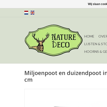
Wij slaan coo
HOME
OVER
LIJSTEN & ST
HOORNS & G
Miljoenpoot en duizendpoot in 
cm