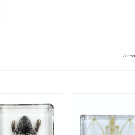
.
Aan ver
Kikker in hars 7 x 7 x 2 cm
Vleermuisskelet in hars 9 x 13,5 x 
EVOEGEN AAN WINKELWAGEN
TOEVOEGEN AAN WINKELWA