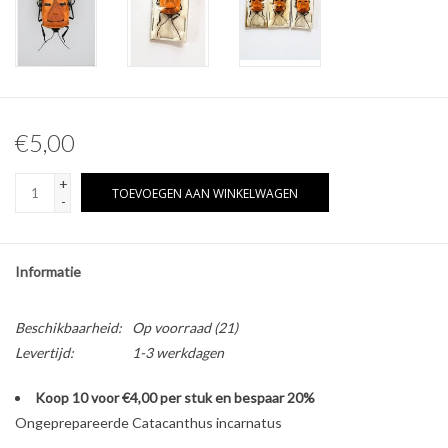
Overige naturalia
Hars Naturalia
€5,00
Pokémon
+
TOEVOEGEN AAN WINKELWAGEN
-
Informatie
Beschikbaarheid:
Op voorraad
(21)
Levertijd:
1-3 werkdagen
Koop 10 voor €4,00 per stuk en bespaar 20%
Ongeprepareerde Catacanthus incarnatus