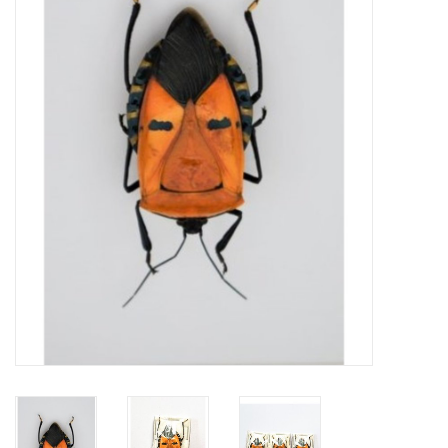
Prepareerbenodigdheden
Lijsten & Stolpen
Schedels & skeletten
Huiden & vachten
Opgezette dieren
Schelpen
Hout decoratie
Hoorns & Geweien