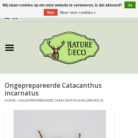
Wij slaan cookies op om onze website te verbeteren. Is dat akkoord?
Ja
Nee
Meer over cookies »
0 Artikelen - €0,00
Home
Over ons
Workshop
Nieuw
Ongeprepareerde Catacanthus
incarnatus
Sieraden
HOME
/
ONGEPREPAREERDE CATACANTHUS INCARNATUS
Vlinders
Insecten