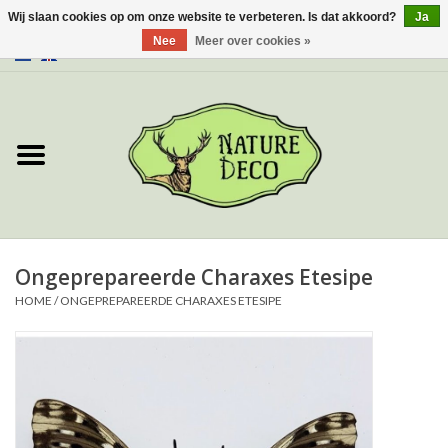
Wij slaan cookies op om onze website te verbeteren. Is dat akkoord?
Ja
Nee
Meer over cookies »
0 Artikelen - €0,00
Home
Over ons
Workshop
Nieuw
Ongeprepareerde Charaxes Etesipe
HOME
/
ONGEPREPAREERDE CHARAXES ETESIPE
Sieraden
Vlinders
Insecten