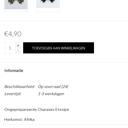
Overige naturalia
Hars Naturalia
€4,90
+
TOEVOEGEN AAN WINKELWAGEN
-
Informatie
Beschikbaarheid:
Op voorraad
(24)
Levertijd:
1-3 werkdagen
Ongeprepareerde Charaxes Etesipe
Herkomst: Afrika
Geslacht: Man