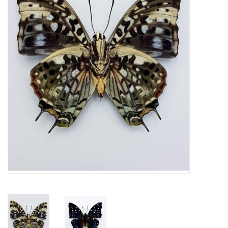
Prepareerbenodigdheden
Lijsten & Stolpen
Schedels & skeletten
Huiden & vachten
Opgezette dieren
Schelpen
Hout decoratie
Hoorns & Geweien