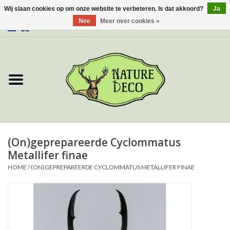
Wij slaan cookies op om onze website te verbeteren. Is dat akkoord?
Ja
Nee
Meer over cookies »
0 Artikelen - €0,00
Home
Over ons
Workshop
Nieuw
(On)geprepareerde Cyclommatus
Metallifer finae
Sieraden
HOME
/
(ON)GEPREPAREERDE CYCLOMMATUS METALLIFER FINAE
Vlinders
Insecten