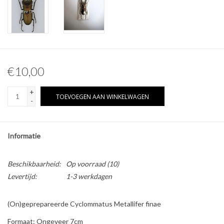
Overige naturalia
Hars Naturalia
€10,00
Pokémon
+
TOEVOEGEN AAN WINKELWAGEN
-
Informatie
Beschikbaarheid:
Op voorraad
(10)
Levertijd:
1-3 werkdagen
(On)geprepareerde Cyclommatus Metallifer finae
Formaat: Ongeveer 7cm