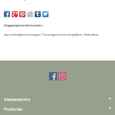
Herkomst: Peleng
Geslacht: Man
.
Ongeprepareerde insecten
/
Aan verlanglijst toevoegen
/
Toevoegen om te vergelijken
/
Afdrukken
Klantenservice
Producten