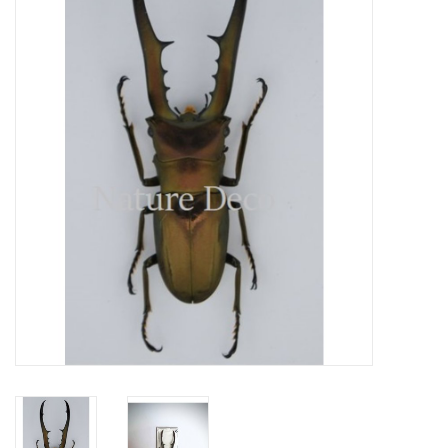
Prepareerbenodigdheden
Lijsten & Stolpen
Schedels & skeletten
Huiden & vachten
Opgezette dieren
Schelpen
Hout decoratie
Hoorns & Geweien