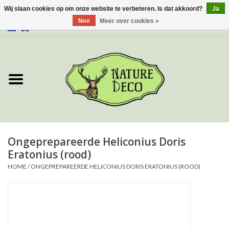
Wij slaan cookies op om onze website te verbeteren. Is dat akkoord?
Ja
Nee
Meer over cookies »
0 Artikelen - €0,00
Home
Over ons
Workshop
Nieuw
Ongeprepareerde Heliconius Doris
Eratonius (rood)
Sieraden
HOME
/
ONGEPREPAREERDE HELICONIUS DORIS ERATONIUS (ROOD)
Vlinders
Insecten