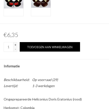
Overige naturalia
Hars Naturalia
€6,35
Pokémon
+
TOEVOEGEN AAN WINKELWAGEN
-
Informatie
Beschikbaarheid:
Op voorraad
(29)
Levertijd:
1-3 werkdagen
Ongeprepareerde Heliconius Doris Eratonius (rood)
Herkomst: Colombia