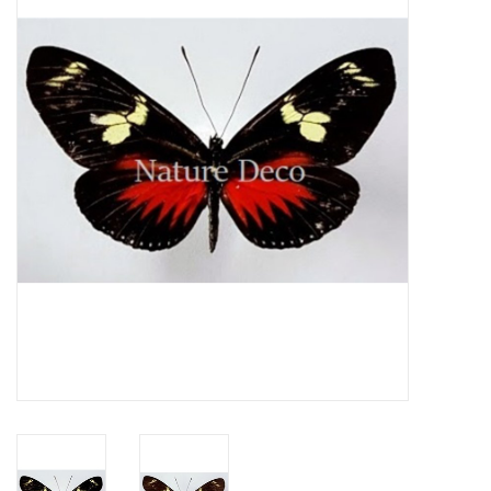
Prepareerbenodigdheden
Lijsten & Stolpen
Schedels & skeletten
Huiden & vachten
Opgezette dieren
Schelpen
Hout decoratie
Hoorns & Geweien