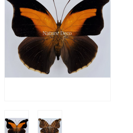
Prepareerbenodigdheden
Lijsten & Stolpen
Schedels & skeletten
Huiden & vachten
Opgezette dieren
Schelpen
Hout decoratie
Hoorns & Geweien