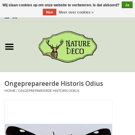
Wij slaan cookies op om onze website te verbeteren. Is dat akkoord?
Ja
Nee
Meer over cookies »
0 Artikelen - €0,00
Home
Over ons
Workshop
Nieuw
Ongeprepareerde Historis Odius
HOME
/
ONGEPREPAREERDE HISTORIS ODIUS
Sieraden
Vlinders
Insecten