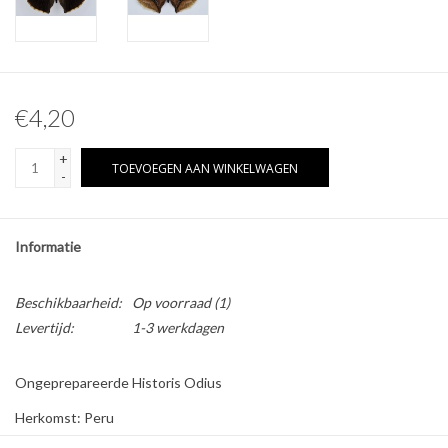
Overige naturalia
Hars Naturalia
€4,20
Pokémon
+
TOEVOEGEN AAN WINKELWAGEN
-
Informatie
Beschikbaarheid:
Op voorraad
(1)
Levertijd:
1-3 werkdagen
Ongeprepareerde Historis Odius
Herkomst: Peru
Geslacht: Man