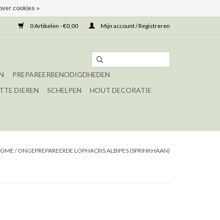
over cookies »
0 Artikelen - €0,00
Mijn account / Registreren
N
PREPAREERBENODIGDHEDEN
TTE DIEREN
SCHELPEN
HOUT DECORATIE
HOME
/
ONGEPREPAREERDE LOPHACRIS ALBIPES (SPRINKHAAN)