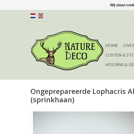
Wij slaan coo
HOME
OVER
LIJSTEN & ST
HOORNS & G
Ongeprepareerde Lophacris A
(sprinkhaan)