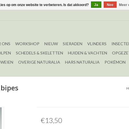
kies op om onze website te verbeteren. Is dat akkoord?
Ja
Nee
Meer 
 ONS
WORKSHOP
NIEUW
SIERADEN
VLINDERS
INSECTE
OLPEN
SCHEDELS & SKELETTEN
HUIDEN & VACHTEN
OPGEZE
EWEIEN
OVERIGE NATURALIA
HARS NATURALIA
POKÉMON
lbipes
€13,50