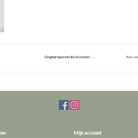
.
Ongeprepareerde insecten
/
Aan ver
ten
Mijn account