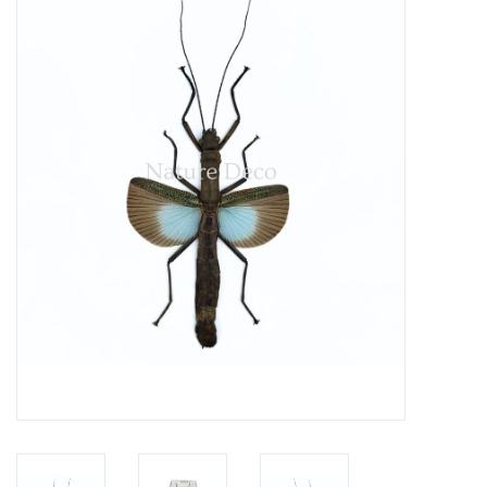
Prepareerbenodigdheden
Lijsten & Stolpen
Schedels & skeletten
Huiden & vachten
Opgezette dieren
Schelpen
Hout decoratie
Hoorns & Geweien