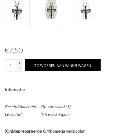
Overige naturalia
Hars Naturalia
€7,50
+
TOEVOEGEN AAN WINKELWAGEN
-
Informatie
Beschikbaarheid:
Op voorraad
(1)
Levertijd:
1-3 werkdagen
(On)geprepareerde Orthomeria versicolor