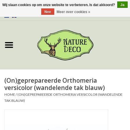
Wij slaan cookies op om onze website te verbeteren. Is dat akkoord?
Ja
Nee
Meer over cookies »
0 Artikelen - €0,00
Home
Over ons
Workshop
Nieuw
(On)geprepareerde Orthomeria
versicolor (wandelende tak blauw)
Sieraden
HOME
/
(ON)GEPREPAREERDE ORTHOMERIA VERSICOLOR (WANDELENDE
TAK BLAUW)
Vlinders
Insecten