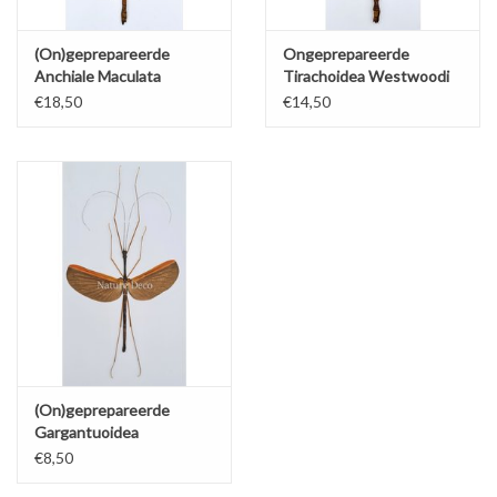
(On)geprepareerde
Ongeprepareerde
Anchiale Maculata
Tirachoidea Westwoodi
(wandelende tak)
€18,50
€14,50
(On)geprepareerde
Gargantuoidea
Triumphalis (wandelende
€8,50
tak)