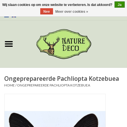
Wij slaan cookies op om onze website te verbeteren. Is dat akkoord?
Ja
Nee
Meer over cookies »
0 Artikelen - €0,00
Home
Over ons
Workshop
Nieuw
Ongeprepareerde Pachliopta Kotzebuea
HOME
/
ONGEPREPAREERDE PACHLIOPTA KOTZEBUEA
Sieraden
Vlinders
Insecten