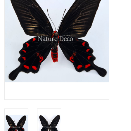
Prepareerbenodigdheden
Lijsten & Stolpen
Schedels & skeletten
Huiden & vachten
Opgezette dieren
Schelpen
Hout decoratie
Hoorns & Geweien