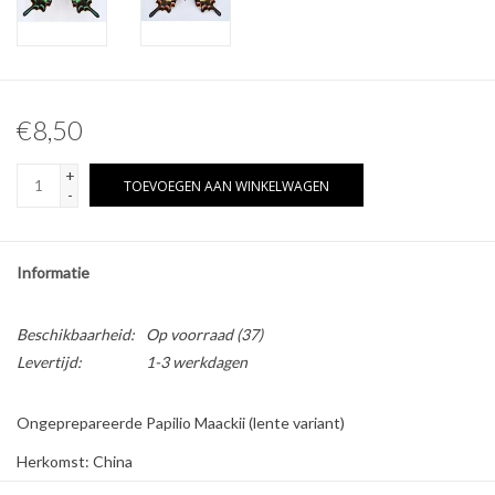
Overige naturalia
Hars Naturalia
€8,50
Pokémon
+
TOEVOEGEN AAN WINKELWAGEN
-
Informatie
Beschikbaarheid:
Op voorraad
(37)
Levertijd:
1-3 werkdagen
Ongeprepareerde Papilio Maackii (lente variant)
Herkomst: China
Geslacht: