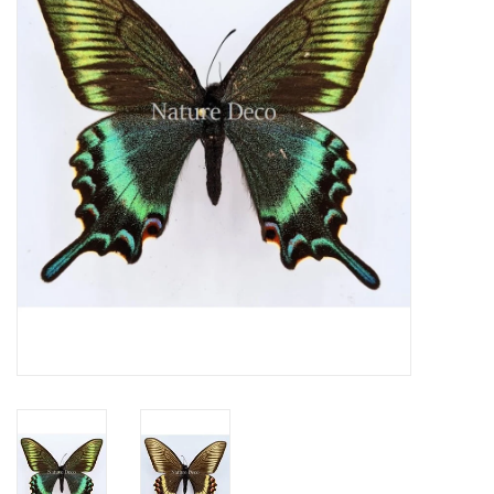
Prepareerbenodigdheden
Lijsten & Stolpen
Schedels & skeletten
Huiden & vachten
Opgezette dieren
Schelpen
Hout decoratie
Hoorns & Geweien