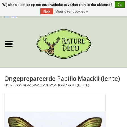
Wij slaan cookies op om onze website te verbeteren. Is dat akkoord?
Ja
Nee
Meer over cookies »
0 Artikelen - €0,00
Home
Over ons
Workshop
Nieuw
Ongeprepareerde Papilio Maackii (lente)
HOME
/
ONGEPREPAREERDE PAPILIO MAACKII (LENTE)
Sieraden
Vlinders
Insecten