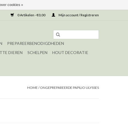
over cookies »
0 Artikelen - €0,00
Mijn account / Registreren
N
PREPAREERBENODIGDHEDEN
TTE DIEREN
SCHELPEN
HOUT DECORATIE
HOME
/
ONGEPREPAREERDE PAPILIO ULYSSES