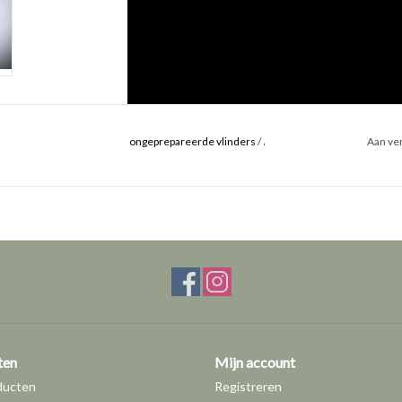
.
ongeprepareerde vlinders
/
Aan ver
ten
Mijn account
ducten
Registreren