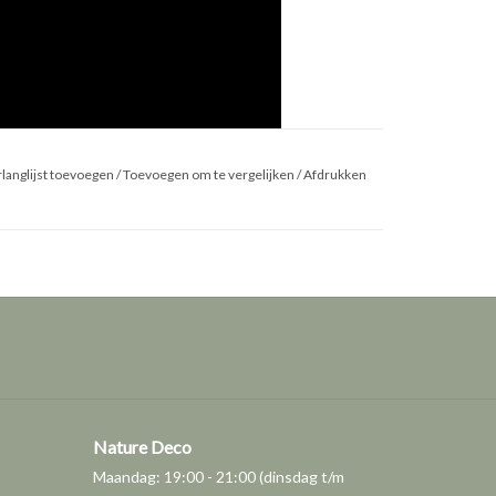
langlijst toevoegen
/
Toevoegen om te vergelijken
/
Afdrukken
Nature Deco
Maandag: 19:00 - 21:00 (dinsdag t/m