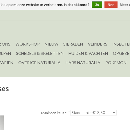
kies op om onze website te verbeteren. Is dat akkoord?
Ja
Nee
Meer 
 ONS
WORKSHOP
NIEUW
SIERADEN
VLINDERS
INSECTE
OLPEN
SCHEDELS & SKELETTEN
HUIDEN & VACHTEN
OPGEZE
EWEIEN
OVERIGE NATURALIA
HARS NATURALIA
POKÉMON
ses
Maak een keuze:
*