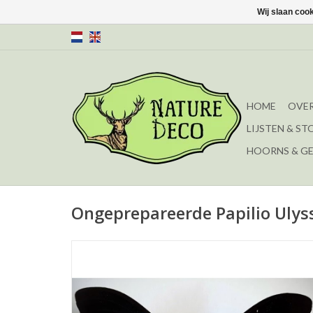
Wij slaan coo
HOME
OVER
LIJSTEN & ST
HOORNS & G
Ongeprepareerde Papilio Ulys