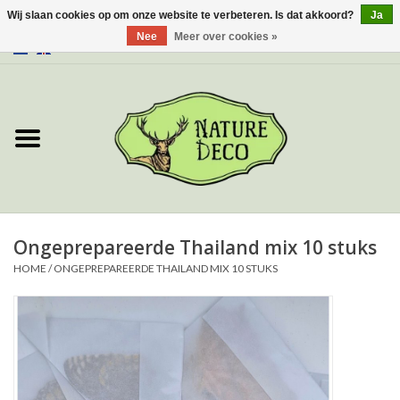
Wij slaan cookies op om onze website te verbeteren. Is dat akkoord?
Ja
Nee
Meer over cookies »
0 Artikelen - €0,00
Home
Over ons
Workshop
Nieuw
Ongeprepareerde Thailand mix 10 stuks
HOME
/
ONGEPREPAREERDE THAILAND MIX 10 STUKS
Sieraden
Vlinders
Insecten