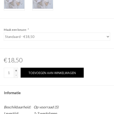
Overige naturalia
Hars Naturalia
Maak een keuze:
*
Pokémon
€18,50
+
TOEVOEGEN AAN WINKELWAGEN
-
Informatie
Beschikbaarheid:
Op voorraad
(5)
Levertijd:
1-3 werkdagen