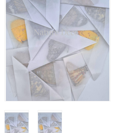
Prepareerbenodigdheden
Lijsten & Stolpen
Schedels & skeletten
Huiden & vachten
Opgezette dieren
Schelpen
Hout decoratie
Hoorns & Geweien