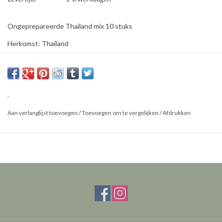
Ongeprepareerde Thailand mix 10 stuks
Herkomst: Thailand
Geslacht:
Maat: S/ M
*
De vlinders op de foto zijn een voorbeeld van de vlinders die het
.
kunnen zijn.
Aan verlanglijst toevoegen
/
Toevoegen om te vergelijken
/
Afdrukken