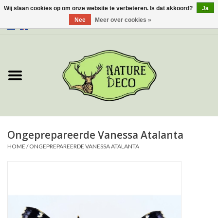
Wij slaan cookies op om onze website te verbeteren. Is dat akkoord?
Ja
Nee
Meer over cookies »
0 Artikelen - €0,00
Home
Over ons
Workshop
Nieuw
Ongeprepareerde Vanessa Atalanta
HOME
/
ONGEPREPAREERDE VANESSA ATALANTA
Sieraden
Vlinders
Insecten