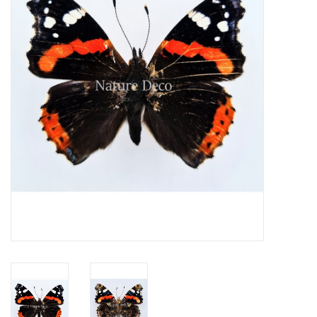
Prepareerbenodigdheden
Lijsten & Stolpen
Schedels & skeletten
Huiden & vachten
Opgezette dieren
Schelpen
Hout decoratie
Hoorns & Geweien