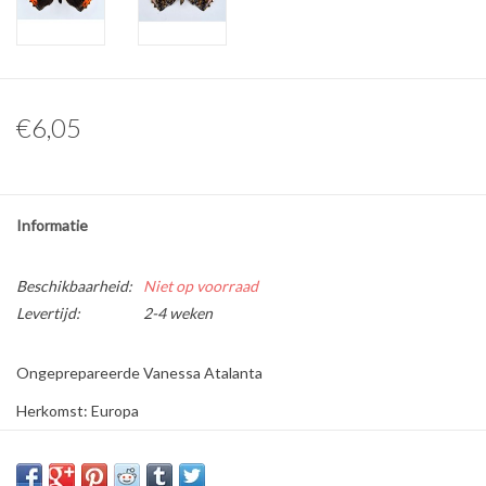
Overige naturalia
Hars Naturalia
€6,05
Pokémon
Informatie
Beschikbaarheid:
Niet op voorraad
Levertijd:
2-4 weken
Ongeprepareerde Vanessa Atalanta
Herkomst: Europa
Geslacht:
Maat: S/M