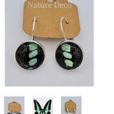
Prepareerbenodigdheden
Lijsten & Stolpen
Schedels & skeletten
Huiden & vachten
Opgezette dieren
Schelpen
Hout decoratie
Hoorns & Geweien