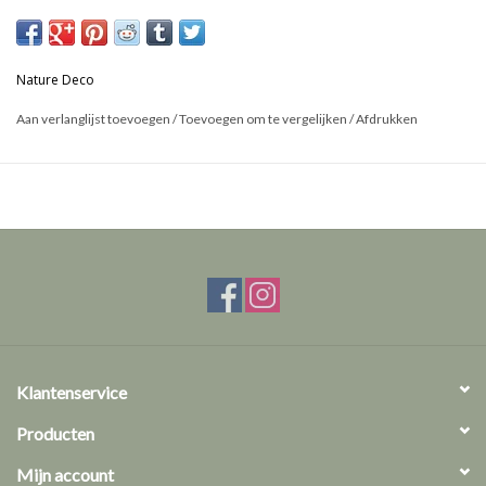
Afmetingen: 14mm doorsnede
Nature Deco
Dit is een natuurproduct, het geleverde product kan afwijken van
de foto.
Aan verlanglijst toevoegen
/
Toevoegen om te vergelijken
/
Afdrukken
Klantenservice
Producten
Mijn account