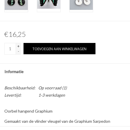
Overige naturalia
Hars Naturalia
€16,25
Pokémon
+
TOEVOEGEN AAN WINKELWAGEN
-
Informatie
Beschikbaarheid:
Op voorraad
(1)
Levertijd:
1-3 werkdagen
Oorbel hangend Graphium
Gemaakt van de vlinder vleugel van de Graphium Sarpedon