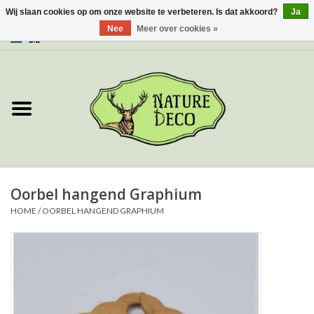
Wij slaan cookies op om onze website te verbeteren. Is dat akkoord?
Ja
Nee
Meer over cookies »
0 Artikelen - €0,00
Home
Over ons
Workshop
Nieuw
Oorbel hangend Graphium
HOME
/
OORBEL HANGEND GRAPHIUM
Sieraden
Vlinders
Insecten