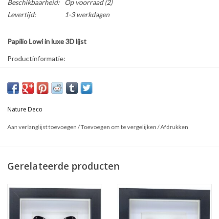
Beschikbaarheid:
Op voorraad
(2)
Levertijd:
1-3 werkdagen
Papilio Lowi in luxe 3D lijst
Productinformatie:
* Formaat lijst: 17 x 17 cm
* Kan zowel hangend als staand gebruikt worden
Dit is een natuurproduct, het geleverde product kan afwijken van
Nature Deco
de foto.
Aan verlanglijst toevoegen
/
Toevoegen om te vergelijken
/
Afdrukken
Gerelateerde producten