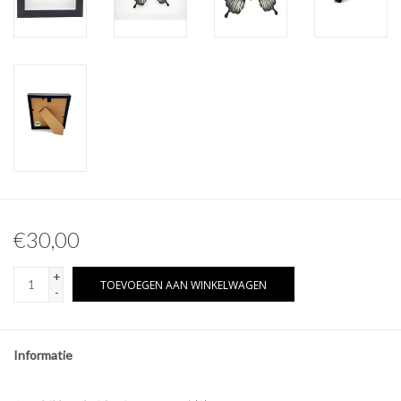
Overige naturalia
Hars Naturalia
Pokémon
€30,00
+
TOEVOEGEN AAN WINKELWAGEN
-
Informatie