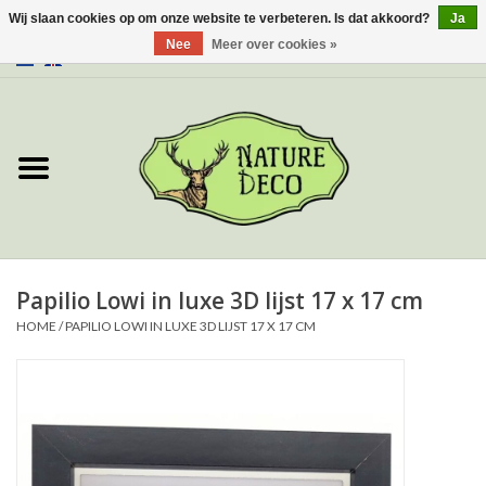
Wij slaan cookies op om onze website te verbeteren. Is dat akkoord?
Ja
Nee
Meer over cookies »
0 Artikelen - €0,00
Home
Over ons
Workshop
Nieuw
Papilio Lowi in luxe 3D lijst 17 x 17 cm
HOME
/
PAPILIO LOWI IN LUXE 3D LIJST 17 X 17 CM
Sieraden
Vlinders
Insecten