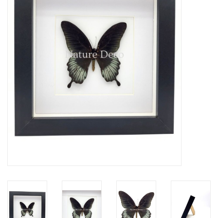
Prepareerbenodigdheden
Lijsten & Stolpen
Schedels & skeletten
Huiden & vachten
Opgezette dieren
Schelpen
Hout decoratie
Hoorns & Geweien