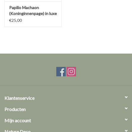
Papilio Machaon
(Koninginnenpage) in luxe
3D lijst
€25,00
Klantenservice
Producten
Mijn account
Nature Deco