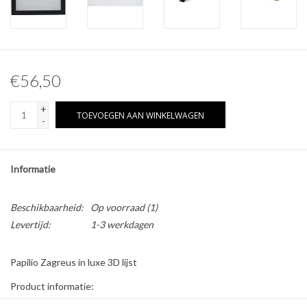
Overige naturalia
Hars Naturalia
€56,50
Pokémon
+
TOEVOEGEN AAN WINKELWAGEN
-
Informatie
Beschikbaarheid:
Op voorraad
(1)
Levertijd:
1-3 werkdagen
Papilio Zagreus in luxe 3D lijst
Product informatie:
* Formaat lijst: 22 x 22cm