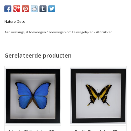
* Kan zowel hangend als staand gebruikt worden
Dit is een natuurproduct, het geleverde product kan afwijken van
Nature Deco
de foto.
Aan verlanglijst toevoegen
/
Toevoegen om te vergelijken
/
Afdrukken
Gerelateerde producten