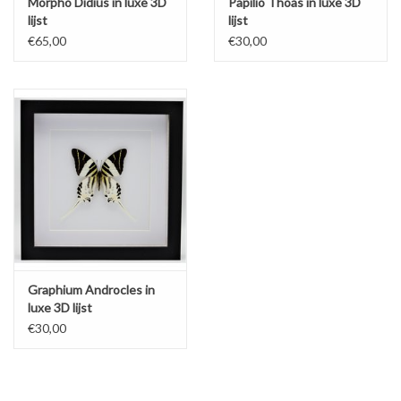
Morpho Didius in luxe 3D
Papilio Thoas in luxe 3D
lijst
lijst
€65,00
€30,00
Graphium Androcles in
luxe 3D lijst
€30,00