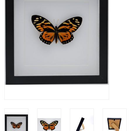
Prepareerbenodigdheden
Lijsten & Stolpen
Schedels & skeletten
Huiden & vachten
Opgezette dieren
Schelpen
Hout decoratie
Hoorns & Geweien