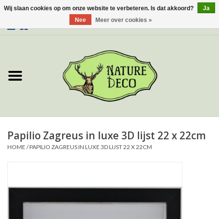
Wij slaan cookies op om onze website te verbeteren. Is dat akkoord?
Ja
Nee
Meer over cookies »
0 Artikelen - €0,00
Home
Over ons
Workshop
Nieuw
Papilio Zagreus in luxe 3D lijst 22 x 22cm
HOME
/
PAPILIO ZAGREUS IN LUXE 3D LIJST 22 X 22CM
Sieraden
Vlinders
Insecten