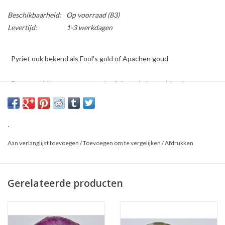
Beschikbaarheid:
Op voorraad
(83)
Levertijd:
1-3 werkdagen
Pyriet ook bekend als Fool's gold of Apachen goud
Zeer geschikte steen voor gebruik in stolp in combinatie met
vlinders/insecten
Aantal: 1
.
Aan verlanglijst toevoegen
/
Toevoegen om te vergelijken
/
Afdrukken
Afmeting: +/- 3 tot 5cm
Dit is een natuurproduct, het geleverde product kan afwijken
Gerelateerde producten
van de foto.