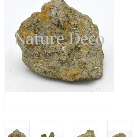
Prepareerbenodigdheden
Lijsten & Stolpen
Schedels & skeletten
Huiden & vachten
Opgezette dieren
Schelpen
Hout decoratie
Hoorns & Geweien