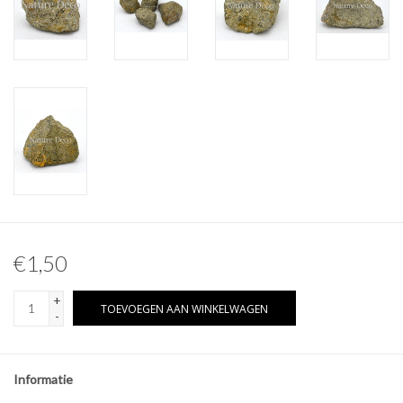
Overige naturalia
Hars Naturalia
Pokémon
€1,50
+
TOEVOEGEN AAN WINKELWAGEN
-
Informatie