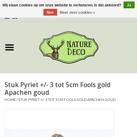
Wij slaan cookies op om onze website te verbeteren. Is dat akkoord?
Ja
Nee
Meer over cookies »
0 Artikelen - €0,00
Home
Over ons
Workshop
Nieuw
Stuk Pyriet +/- 3 tot 5cm Fools gold
Apachen goud
Sieraden
HOME
/
STUK PYRIET +/- 3 TOT 5CM FOOLS GOLD APACHEN GOUD
Vlinders
Insecten