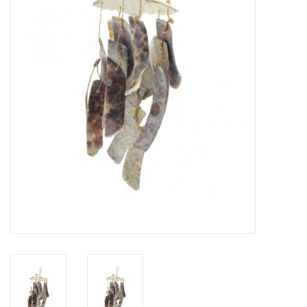
Prepareerbenodigdheden
Lijsten & Stolpen
Schedels & skeletten
Huiden & vachten
Opgezette dieren
Schelpen
Hout decoratie
Hoorns & Geweien