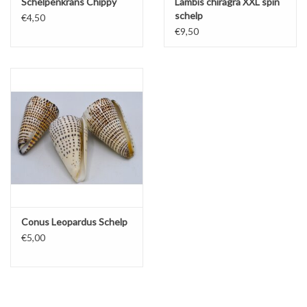
Schelpenkrans Chippy
Lambis chiragra XXL spin
schelp
€4,50
€9,50
Conus Leopardus Schelp
€5,00