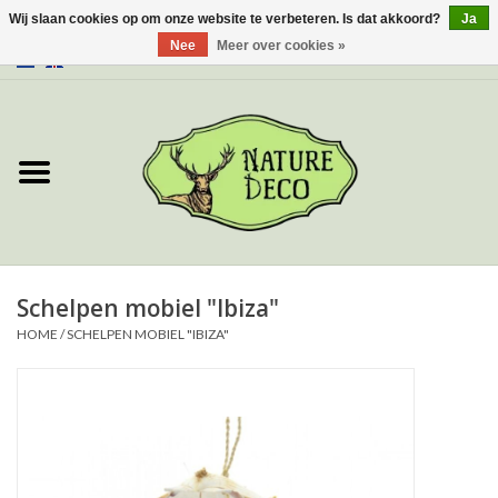
Wij slaan cookies op om onze website te verbeteren. Is dat akkoord?
Ja
Nee
Meer over cookies »
0 Artikelen - €0,00
Home
Over ons
Workshop
Nieuw
Schelpen mobiel "Ibiza"
HOME
/
SCHELPEN MOBIEL "IBIZA"
Sieraden
Vlinders
Insecten