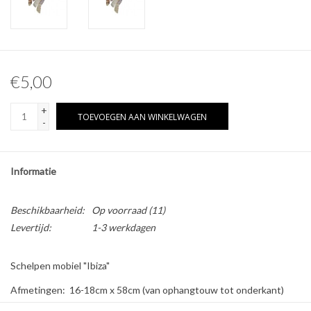
Overige naturalia
Hars Naturalia
€5,00
Pokémon
+
TOEVOEGEN AAN WINKELWAGEN
-
Informatie
Beschikbaarheid:
Op voorraad
(11)
Levertijd:
1-3 werkdagen
Schelpen mobiel "Ibiza"
Afmetingen: 16-18cm x 58cm (van ophangtouw tot onderkant)
Materiaal: Schelpen, touw