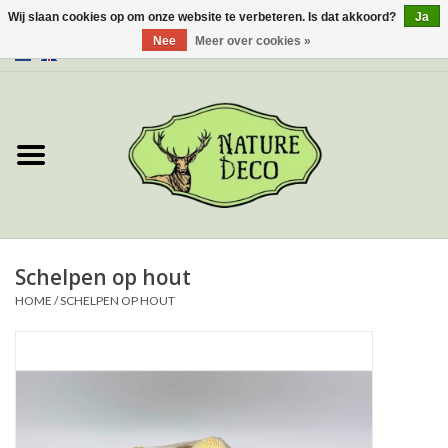
Wij slaan cookies op om onze website te verbeteren. Is dat akkoord?
Ja
Nee
Meer over cookies »
0 Artikelen - €0,00
Home
Over ons
Workshop
Nieuw
Schelpen op hout
HOME
/
SCHELPEN OP HOUT
Sieraden
Vlinders
Insecten