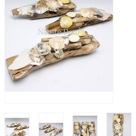
Prepareerbenodigdheden
Lijsten & Stolpen
Schedels & skeletten
Huiden & vachten
Opgezette dieren
Schelpen
Hout decoratie
Hoorns & Geweien