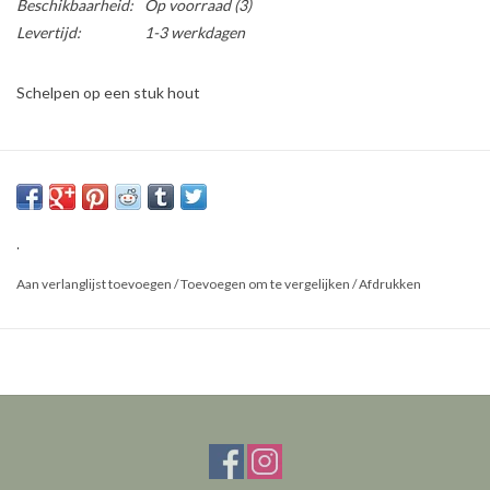
Beschikbaarheid:
Op voorraad
(3)
Levertijd:
1-3 werkdagen
Schelpen op een stuk hout
Afmetingen: ongeveer 15 - 17cm lang
Materiaal: Schelpen en hout
Dit is een natuurproduct, het geleverde product kan afwijken van
.
de foto.
Aan verlanglijst toevoegen
/
Toevoegen om te vergelijken
/
Afdrukken