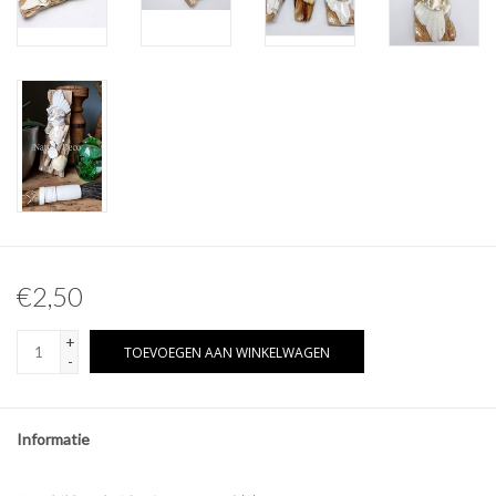
Overige naturalia
Hars Naturalia
Pokémon
€2,50
+
TOEVOEGEN AAN WINKELWAGEN
-
Informatie