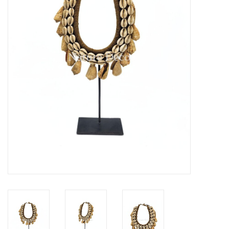
Prepareerbenodigdheden
Lijsten & Stolpen
Schedels & skeletten
Huiden & vachten
Opgezette dieren
Schelpen
Hout decoratie
Hoorns & Geweien