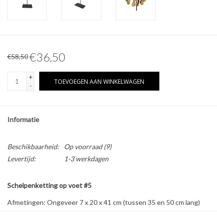
Overige naturalia
Hars Naturalia
€36,50
€58,50
Pokémon
+
TOEVOEGEN AAN WINKELWAGEN
-
Informatie
Beschikbaarheid:
Op voorraad
(9)
Levertijd:
1-3 werkdagen
Schelpenketting op voet #5
Afmetingen: Ongeveer 7 x 20 x 41 cm (tussen 35 en 50 cm lang)