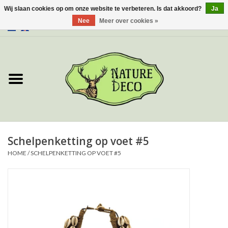
Wij slaan cookies op om onze website te verbeteren. Is dat akkoord?
Ja
Nee
Meer over cookies »
0 Artikelen - €0,00
Home
Over ons
Workshop
Nieuw
Schelpenketting op voet #5
HOME
/
SCHELPENKETTING OP VOET #5
Sieraden
Vlinders
Insecten