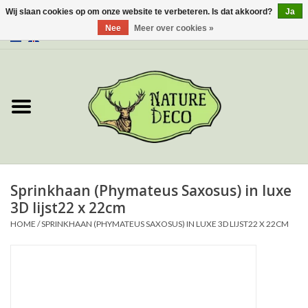
Wij slaan cookies op om onze website te verbeteren. Is dat akkoord?
Ja
Nee
Meer over cookies »
0 Artikelen - €0,00
Home
Over ons
Workshop
Nieuw
Sprinkhaan (Phymateus Saxosus) in luxe
3D lijst22 x 22cm
Sieraden
HOME
/
SPRINKHAAN (PHYMATEUS SAXOSUS) IN LUXE 3D LIJST22 X 22CM
Vlinders
Insecten