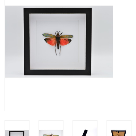
Prepareerbenodigdheden
Lijsten & Stolpen
Schedels & skeletten
Huiden & vachten
Opgezette dieren
Schelpen
Hout decoratie
Hoorns & Geweien