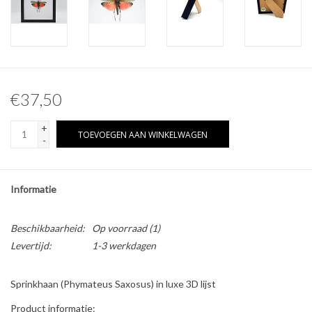
Overige naturalia
Hars Naturalia
€37,50
Pokémon
+
TOEVOEGEN AAN WINKELWAGEN
-
Informatie
Beschikbaarheid:
Op voorraad
(1)
Levertijd:
1-3 werkdagen
Sprinkhaan (Phymateus Saxosus) in luxe 3D lijst
Product informatie: