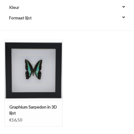
Kleur
Prepareerbenodigdheden
Formaat lijst
Lijsten & Stolpen
Schedels & skeletten
Huiden & vachten
Opgezette dieren
Schelpen
Graphium Sarpedon in 3D
Hout decoratie
lijst
€16,50
Hoorns & Geweien