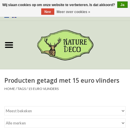
Wij slaan cookies op om onze website te verbeteren. Is dat akkoord?
Ja
Nee
Meer over cookies »
0 Artikelen - €0,00
Home
Over ons
Workshop
Nieuw
Producten getagd met 15 euro vlinders
HOME
/
TAGS
/
15 EURO VLINDERS
Sieraden
Vlinders
Insecten