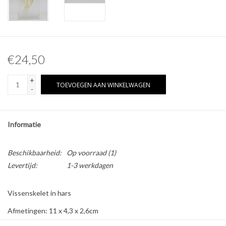
Overige naturalia
Hars Naturalia
€24,50
Pokémon
+
TOEVOEGEN AAN WINKELWAGEN
-
Informatie
Beschikbaarheid:
Op voorraad
(1)
Levertijd:
1-3 werkdagen
Vissenskelet in hars
Afmetingen: 11 x 4,3 x 2,6cm