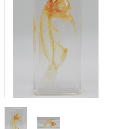
Prepareerbenodigdheden
Lijsten & Stolpen
Schedels & skeletten
Huiden & vachten
Opgezette dieren
Schelpen
Hout decoratie
Hoorns & Geweien