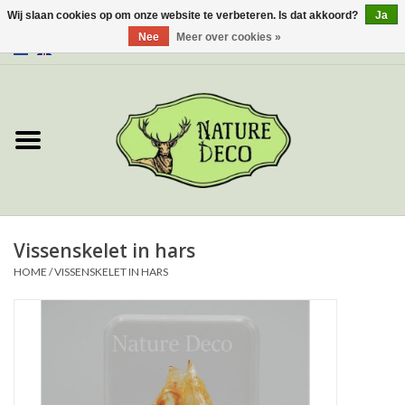
Wij slaan cookies op om onze website te verbeteren. Is dat akkoord?
Ja
Nee
Meer over cookies »
0 Artikelen - €0,00
Home
Over ons
Workshop
Nieuw
Vissenskelet in hars
HOME
/
VISSENSKELET IN HARS
Sieraden
Vlinders
Insecten